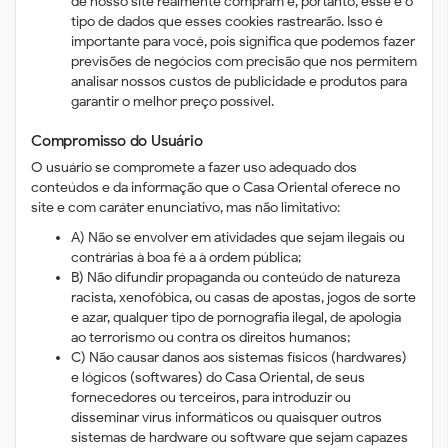
de nosso site realmente compram e, portanto, esse é o
tipo de dados que esses cookies rastrearão. Isso é
importante para você, pois significa que podemos fazer
previsões de negócios com precisão que nos permitem
analisar nossos custos de publicidade e produtos para
garantir o melhor preço possível.
Compromisso do Usuário
O usuário se compromete a fazer uso adequado dos
conteúdos e da informação que o Casa Oriental oferece no
site e com caráter enunciativo, mas não limitativo:
A) Não se envolver em atividades que sejam ilegais ou
contrárias à boa fé a à ordem pública;
B) Não difundir propaganda ou conteúdo de natureza
racista, xenofóbica, ou casas de apostas, jogos de sorte
e azar, qualquer tipo de pornografia ilegal, de apologia
ao terrorismo ou contra os direitos humanos;
C) Não causar danos aos sistemas físicos (hardwares)
e lógicos (softwares) do Casa Oriental, de seus
fornecedores ou terceiros, para introduzir ou
disseminar vírus informáticos ou quaisquer outros
sistemas de hardware ou software que sejam capazes