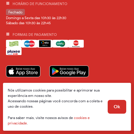
HORÁRIO DE FUNCIONAMENTO
Fechado
Domingo a Sexta das 10h30 às 22h30
Sábado das 10h30 às 22h45
FORMAS DE PAGAMENTO
Nós utilizamos cookies para possibilitar e aprimorar sua
experiência em nosso site.
Acessando nossas páginas você concorda com a coleta e
2026 © Todos os direitos reservados
uso de cookies.
Ok
Orgulhosamente utilizamos:
Para saber mais, visite nossos avisos de
cookies e
privacidade
.